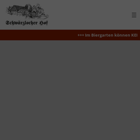
Zum
Inhalt
springen
+++ Im Biergarten können KEINE