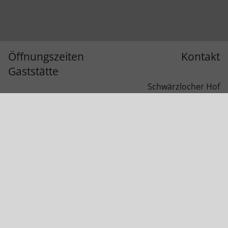
Öffnungszeiten
Kontakt
Gaststätte
Schwärzlocher Hof
Schwärzloch 1
Mi. – Sa.:
11.00 – 22.00 Uhr
72070 Tübingen
(Küche bis 21.00 Uhr)
So.:
11.00 –21.00 Uhr
(Küche bis 20.00 Uhr) letzte
Telefon:
07071 / 43 362
Bestellung 19.45 Uhr
reichert@hofgut-
Mo. und Di.:
Ruhetag
schwaerzloch.de
Außerdem geschlossen:
01.01.2026, 12.01.2026 –