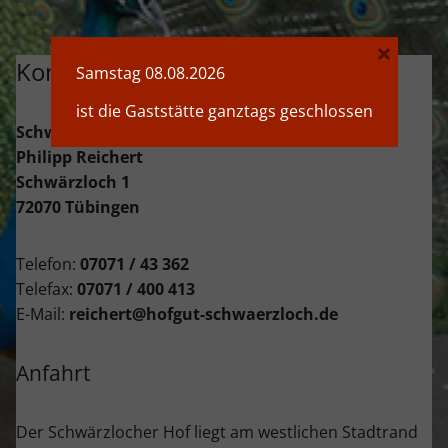
×
Kontakt
Samstag 08.08.2026
ist die Gaststätte ganztags geschlossen
Schwärzlocher Hof
Philipp Reichert
Schwärzloch 1
72070 Tübingen
Telefon:
07071 / 43 362
Telefax:
07071 / 400 413
E-Mail:
reichert@hofgut-schwaerzloch.de
Anfahrt
Der Schwärzlocher Hof liegt am westlichen Stadtrand