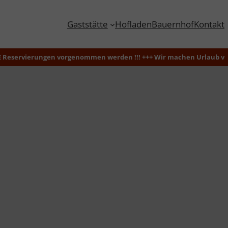
Gaststätte
Hofladen
Bauernhof
Kontakt
vorgenommen werden !!! +++ Wir machen Urlaub vom 24.08.2026 – 08.