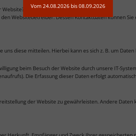
Vom 24.08.2026 bis 08.09.2026
er Website?
h den Websitebetreiber. Dessen Kontaktdaten können Sie d
uns diese mitteilen. Hierbei kann es sich z. B. um Daten 
lligung beim Besuch der Website durch unsere IT-Systeme 
naufrufs). Die Erfassung dieser Daten erfolgt automatisch
Bereitstellung der Website zu gewährleisten. Andere Date
 über Herkunft, Empfänger und Zweck Ihrer gespeicherten