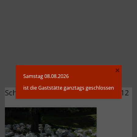
×
Samstag 08.08.2026
ist die Gaststätte ganztags geschlossen
Schwaerzloch-Bauernhof-Gaense-12