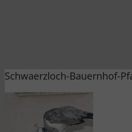
Schwaerzloch-Bauernhof-Pf