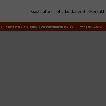
Gaststätte
Hofladen
Bauernhof
Kontakt
EINE Reservierungen vorgenommen werden !!! +++ Samstag 08.08.2026 