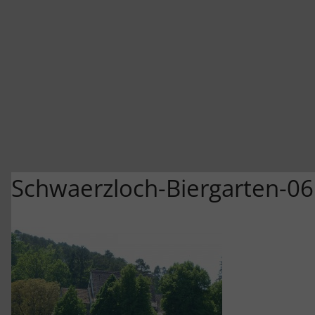
Schwaerzloch-Biergarten-06