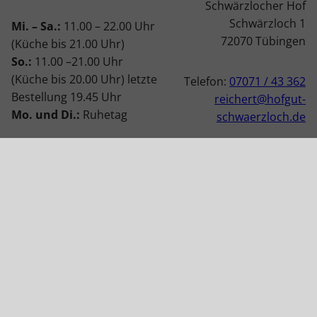
Schwärzlocher Hof
Schwärzloch 1
Mi. – Sa.:
11.00 – 22.00 Uhr
72070 Tübingen
(Küche bis 21.00 Uhr)
So.:
11.00 –21.00 Uhr
(Küche bis 20.00 Uhr) letzte
Telefon:
07071 / 43 362
Bestellung 19.45 Uhr
reichert@hofgut-
Mo. und Di.:
Ruhetag
schwaerzloch.de
Außerdem geschlossen:
01.01.2026, 12.01.2026 –
12.02.2026, 08.04.2026,
27.05.2026,
24.08.-08.09.2026