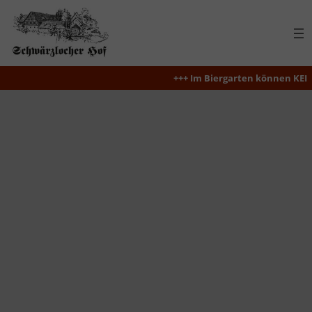
Zum
Inhalt
springen
+++ Im Biergarten können KEINE