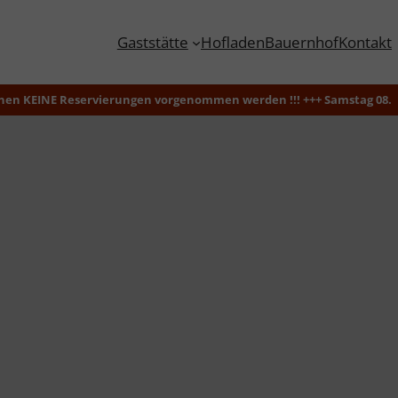
Gaststätte
Hofladen
Bauernhof
Kontakt
INE Reservierungen vorgenommen werden !!! +++ Samstag 08.08.2026 is