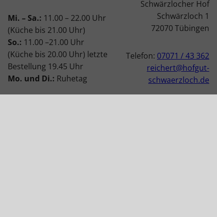
Schwärzlocher Hof
Schwärzloch 1
Mi. – Sa.:
11.00 – 22.00 Uhr
72070 Tübingen
(Küche bis 21.00 Uhr)
So.:
11.00 –21.00 Uhr
(Küche bis 20.00 Uhr) letzte
Telefon:
07071 / 43 362
Bestellung 19.45 Uhr
reichert@hofgut-
Mo. und Di.:
Ruhetag
schwaerzloch.de
Außerdem geschlossen:
01.01.2026, 12.01.2026 –
12.02.2026, 08.04.2026,
27.05.2026,
24.08.-08.09.2026