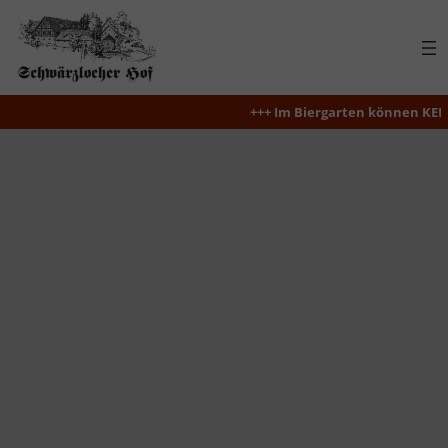
Zum
Inhalt
springen
+++ Im Biergarten können KEINE