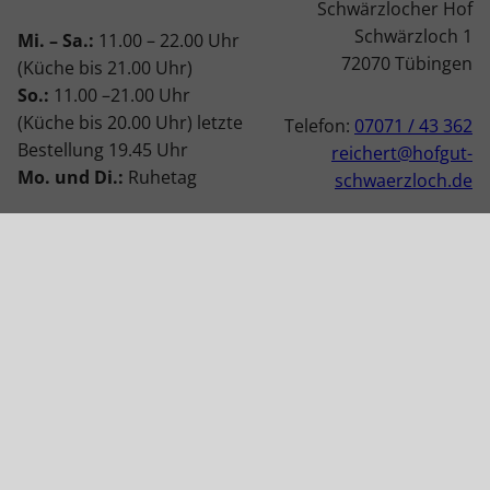
Schwärzlocher Hof
Schwärzloch 1
Mi. – Sa.:
11.00 – 22.00 Uhr
72070 Tübingen
(Küche bis 21.00 Uhr)
So.:
11.00 –21.00 Uhr
(Küche bis 20.00 Uhr) letzte
Telefon:
07071 / 43 362
Bestellung 19.45 Uhr
reichert@hofgut-
Mo. und Di.:
Ruhetag
schwaerzloch.de
Außerdem geschlossen:
01.01.2026, 12.01.2026 –
12.02.2026, 08.04.2026,
27.05.2026,
24.08.-08.09.2026