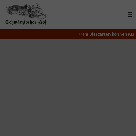
Zum
Inhalt
springen
+++ Im Biergarten können KEINE