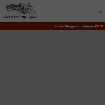
Zum
Inhalt
springen
+++ Im Biergarten können KEINE R